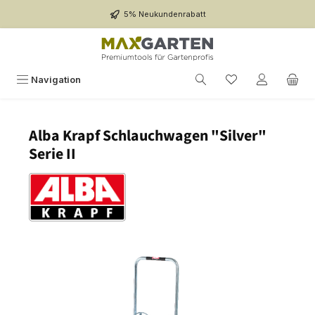
Zum Hauptinhalt springen
5% Neukundenrabatt
Navigation
Alba Krapf Schlauchwagen "Silver"
Serie II
Bildergalerie überspringen