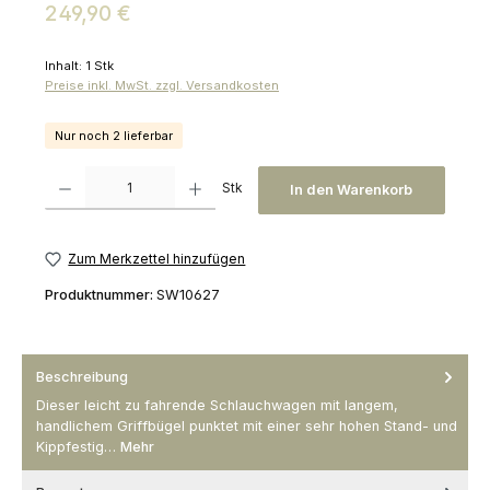
Regulärer Preis:
249,90 €
Inhalt:
1 Stk
Preise inkl. MwSt. zzgl. Versandkosten
Nur noch 2 lieferbar
Produkt Anzahl: Gib den gewünschten Wert ein oder benutze die Schaltfl
Stk
In den Warenkorb
Zum Merkzettel hinzufügen
Produktnummer:
SW10627
Beschreibung
Dieser leicht zu fahrende Schlauchwagen mit langem,
handlichem Griffbügel punktet mit einer sehr hohen Stand- und
Kippfestig…
Mehr