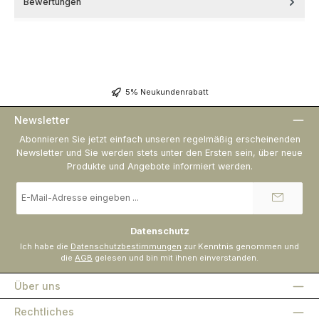
Bewertungen
5% Neukundenrabatt
Newsletter
Abonnieren Sie jetzt einfach unseren regelmäßig erscheinenden
Newsletter und Sie werden stets unter den Ersten sein, über neue
Produkte und Angebote informiert werden.
E-
Mail-
Adresse
*
Datenschutz
Ich habe die
Datenschutzbestimmungen
zur Kenntnis genommen und
die
AGB
gelesen und bin mit ihnen einverstanden.
Über uns
Rechtliches