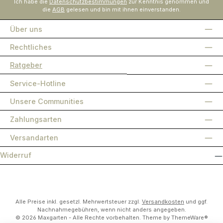
Ich habe die
Datenschutzbestimmungen
zur Kenntnis genommen und
die
AGB
gelesen und bin mit ihnen einverstanden.
Über uns
Rechtliches
Ratgeber
Service-Hotline
Unsere Communities
Zahlungsarten
Versandarten
Widerruf
Alle Preise inkl. gesetzl. Mehrwertsteuer zzgl.
Versandkosten
und ggf.
Nachnahmegebühren, wenn nicht anders angegeben.
© 2026 Maxgarten - Alle Rechte vorbehalten. Theme by
ThemeWare®