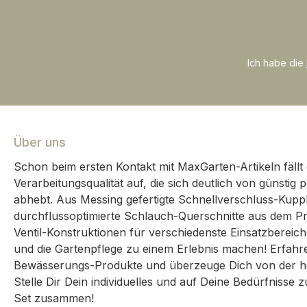
Nährst
organisc
unterstüt
grünen
Ich habe die
gesunde
und trä
aromare
Obst- u
Die Erde 
Über uns
Landbau
Schon beim ersten Kontakt mit MaxGarten-Artikeln fällt 
nachh
Verarbeitungsqualität auf, die sich deutlich von günsti
Verpacku
abhebt. Aus Messing gefertigte Schnellverschluss-Kup
% PCR-Ku
durchflussoptimierte Schlauch-Querschnitte aus dem Pr
mit
Ventil-Konstruktionen für verschiedenste Einsatzbereic
ausgezei
und die Gartenpflege zu einem Erlebnis machen! Erfah
e
Bewässerungs-Produkte und überzeuge Dich von der ho
Terrasse
Stelle Dir Dein individuelles und auf Deine Bedürfnisse
Pflanzge
Set zusammen!
verwend