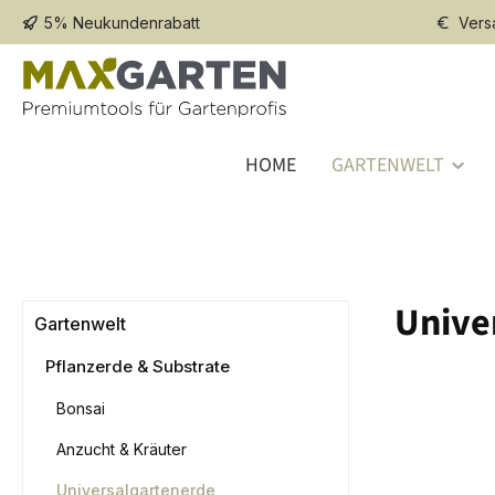
5% Neukundenrabatt
Vers
 Hauptinhalt springen
Zur Suche springen
Zur Hauptnavigation springen
HOME
GARTENWELT
Unive
Gartenwelt
Pflanzerde & Substrate
Bonsai
Anzucht & Kräuter
Universalgartenerde