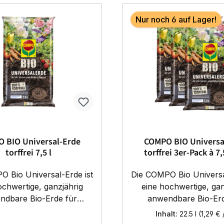
Nur noch 6 auf Lager!
 BIO Universal-Erde
COMPO BIO Universa
torffrei 7,5 l
torffrei 3er-Pack à 7,
 Bio Universal-Erde ist
Die COMPO Bio Universa
ochwertige, ganzjährig
eine hochwertige, gan
ndbare Bio-Erde für
anwendbare Bio-Erd
anzen, Zimmerpflanzen,
Zierpflanzen, Zimmerp
Inhalt:
22.5 l
(1,29 € /
 Obst und Gemüse. Ihre
Kräuter, Obst und Gem