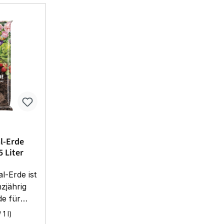
l-Erde
5 Liter
l-Erde ist
zjährig
e für
flanzen,
 1 l)
üse – im