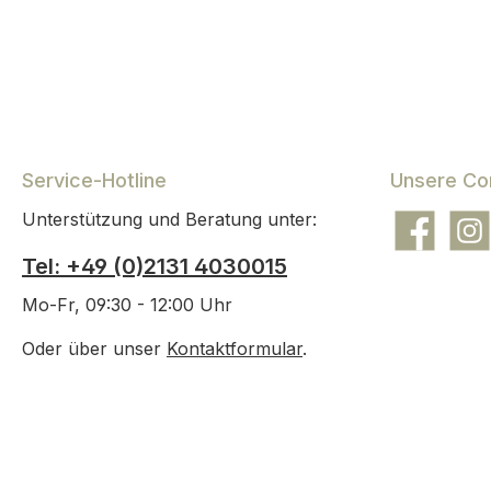
Tonsc
Umtopfe
Gefäß wä
Drainage
Topf 
COMPO
Drainage
Service-Hotline
Unsere Co
befül
Unterstützung und Beratung unter:
COMPO
Facebook
Insta
einfül
Tel: +49 (0)2131 4030015
abgestor
und 
Mo-Fr, 09:30 - 12:00 Uhr
Wurzelba
Oder über unser
Kontaktformular
.
bis ca
auffülle
Bei Gehö
der Stam
wird. Ei
gründ