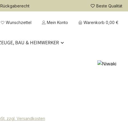
 Rückgaberecht
Beste Qualität
Wunschzettel
Mein Konto
Warenkorb
0,00 €
EUGE, BAU & HEIMWERKER
eis:
€
wSt. zzgl. Versandkosten