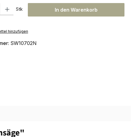
l: Gib den gewünschten Wert ein oder benutze die Schaltflächen um
Stk
In den Warenkorb
ttel hinzufügen
mer:
SW10702N
msäge"