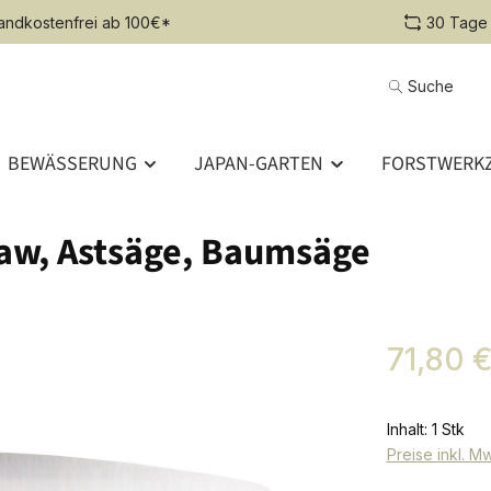
andkostenfrei ab 100€*
30 Tage
Suche
BEWÄSSERUNG
JAPAN-GARTEN
FORSTWERKZ
Saw, Astsäge, Baumsäge
Regulärer Pr
71,80 
Inhalt:
1 Stk
Preise inkl. M