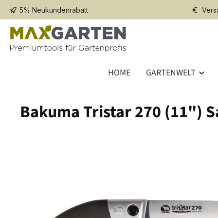
5% Neukundenrabatt
Vers
 Hauptinhalt springen
Zur Suche springen
Zur Hauptnavigation springen
HOME
GARTENWELT
Bakuma Tristar 270 (11") 
Bildergalerie überspringen