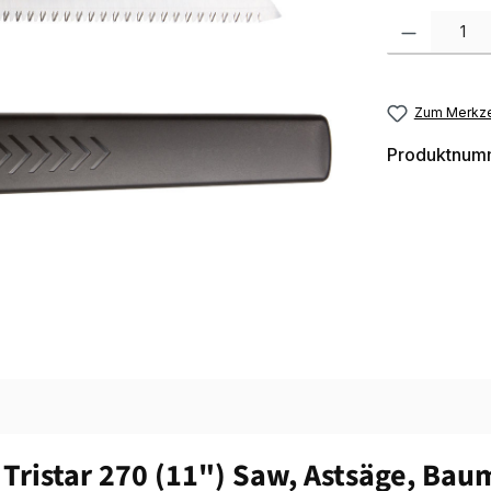
Produkt Anzah
Zum Merkze
Produktnum
ristar 270 (11") Saw, Astsäge, Bau