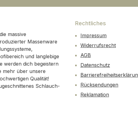
Rechtliches
die massive
Impressum
g produzierter Massenware
Widerrufsrecht
plungssysteme,
AGB
ofibereich und langlebige
he werden dich begeistern
Datenschutz
re mehr über unsere
Barrierefreiheitserkläru
chwertigen Qualität!
Rücksendungen
 zugeschnittenes Schlauch-
Reklamation