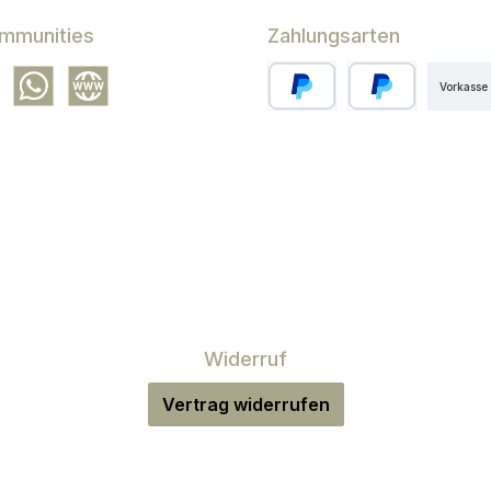
mmunities
Zahlungsarten
Vorkasse
gram
WhatsApp
Website
PayPal
Benutzerdefiniert
Widerruf
Vertrag widerrufen