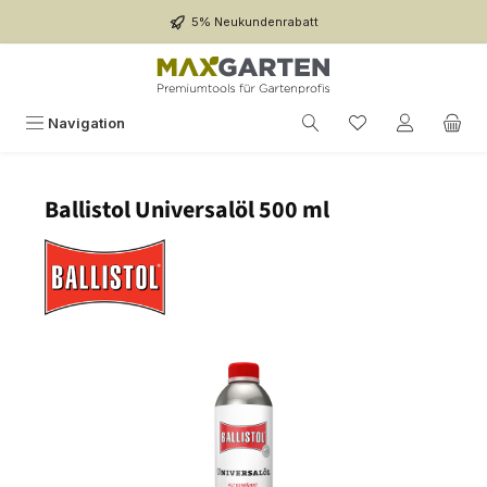
Zum Hauptinhalt springen
5% Neukundenrabatt
Navigation
Ballistol Universalöl 500 ml
Bildergalerie überspringen