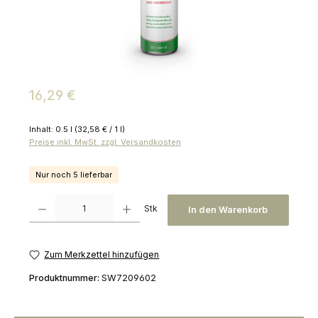
Regulärer Preis:
16,29 €
Inhalt:
0.5 l
(32,58 € / 1 l)
Preise inkl. MwSt. zzgl. Versandkosten
Nur noch 5 lieferbar
Produkt Anzahl: Gib den gewünschten Wert ein oder benutze die Schaltfl
Stk
In den Warenkorb
Zum Merkzettel hinzufügen
Produktnummer:
SW7209602