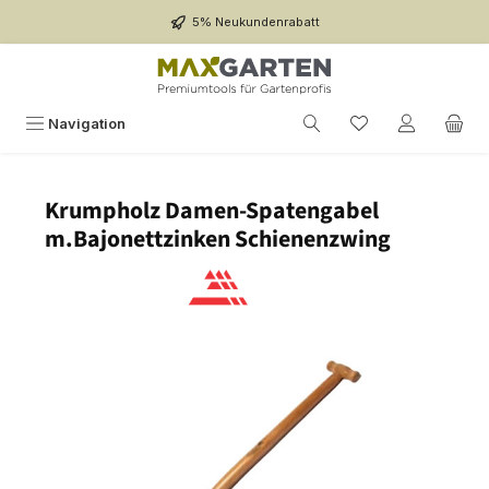
Zum Hauptinhalt springen
5% Neukundenrabatt
Navigation
Krumpholz Damen-Spatengabel
m.Bajonettzinken Schienenzwing
Bildergalerie überspringen