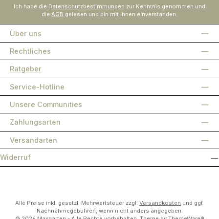
Ich habe die
Datenschutzbestimmungen
zur Kenntnis genommen und
die
AGB
gelesen und bin mit ihnen einverstanden.
Über uns
Rechtliches
Ratgeber
Service-Hotline
Unsere Communities
Zahlungsarten
Versandarten
Widerruf
Alle Preise inkl. gesetzl. Mehrwertsteuer zzgl.
Versandkosten
und ggf.
Nachnahmegebühren, wenn nicht anders angegeben.
© 2026 Maxgarten - Alle Rechte vorbehalten. Theme by
ThemeWare®