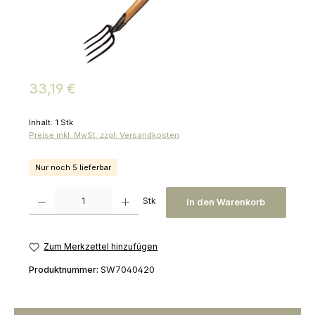
Regulärer Preis:
33,19 €
Inhalt:
1 Stk
Preise inkl. MwSt. zzgl. Versandkosten
Nur noch 5 lieferbar
Produkt Anzahl: Gib den gewünschten Wert ein oder benutze die Schaltfl
Stk
In den Warenkorb
Zum Merkzettel hinzufügen
Produktnummer:
SW7040420