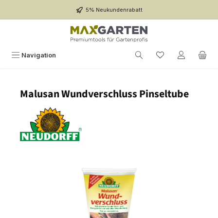
Zum Hauptinhalt springen
5% Neukundenrabatt
Navigation
Malusan Wundverschluss Pinseltube
Bildergalerie überspringen