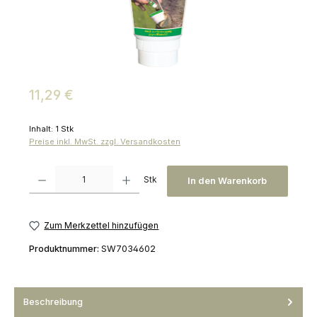
Regulärer Preis:
11,29 €
Inhalt:
1 Stk
Preise inkl. MwSt. zzgl. Versandkosten
Produkt Anzahl: Gib den gewünschten Wert ein oder benutze die Schaltfl
Stk
In den Warenkorb
Zum Merkzettel hinzufügen
Produktnummer:
SW7034602
Beschreibung