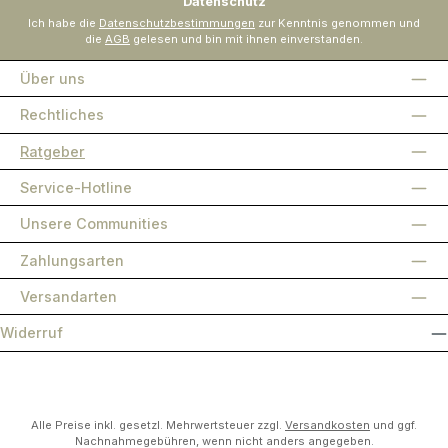
Datenschutz
Ich habe die
Datenschutzbestimmungen
zur Kenntnis genommen und
die
AGB
gelesen und bin mit ihnen einverstanden.
Über uns
Rechtliches
Ratgeber
Service-Hotline
Unsere Communities
Zahlungsarten
Versandarten
Widerruf
Alle Preise inkl. gesetzl. Mehrwertsteuer zzgl.
Versandkosten
und ggf.
Nachnahmegebühren, wenn nicht anders angegeben.