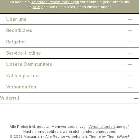
Ich habe die
Datenschutzbestimmungen
zur Kenntnis genommen und
die
AGB
gelesen und bin mit ihnen einverstanden.
Über uns
Rechtliches
Ratgeber
Service-Hotline
Unsere Communities
Zahlungsarten
Versandarten
Widerruf
Alle Preise inkl. gesetzl. Mehrwertsteuer zzgl.
Versandkosten
und ggf.
Nachnahmegebühren, wenn nicht anders angegeben.
© 2026 Maxgarten - Alle Rechte vorbehalten. Theme by
ThemeWare®