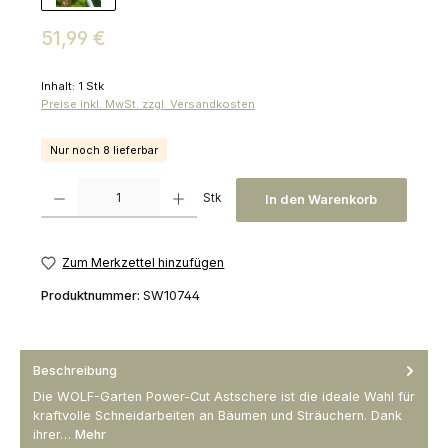
Regulärer Preis:
51,99 €
Inhalt:
1 Stk
Preise inkl. MwSt. zzgl. Versandkosten
Nur noch 8 lieferbar
Produkt Anzahl: Gib den gewünschten Wert ein oder benutze die Schaltfl
Stk
In den Warenkorb
Zum Merkzettel hinzufügen
Produktnummer:
SW10744
Beschreibung
Die WOLF-Garten Power-Cut Astschere ist die ideale Wahl für
kraftvolle Schneidarbeiten an Bäumen und Sträuchern. Dank
ihrer…
Mehr